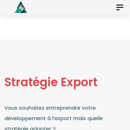
Skip
Skip
Togg
to
navig
links
primary
navigation
Skip
to
content
Stratégie Export
Vous souhaitez entreprendre votre
développement à l’export mais quelle
stratégie adopter ?